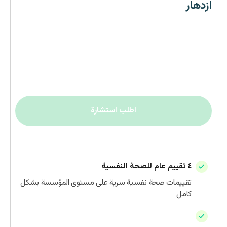
ازدهار
تهدف هذه المرحلة لبناء ثقافة وبيئة عمل داعمة وصحية
بشكل شامل كي يشعر الموظفين بالرضا عن عملهم وحياتهم.
ريال سعودي
٤٥
للفرد/شهرياً
تحصل سنوياً
اطلب استشارة
٤ تقييم عام للصحة النفسية
تقييمات صحة نفسية سرية على مستوى المؤسسة بشكل
كامل
مصادر دعم ذاتي