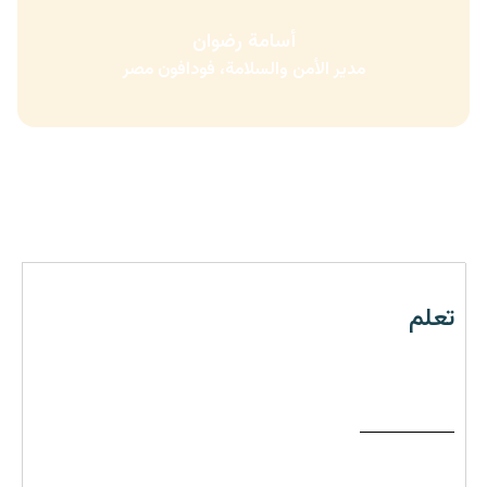
أسامة رضوان
مدير الأمن والسلامة، فودافون مصر
خطط الأسعار والمزايا
تعلم
تدور حول تقديم محتوى تعليمي للموظفين كي يزداد وعيهم
ببعض التحديات النفسية.
ريال سعودي
٢٠
للفرد/شهرياً
تحصل سنوياً