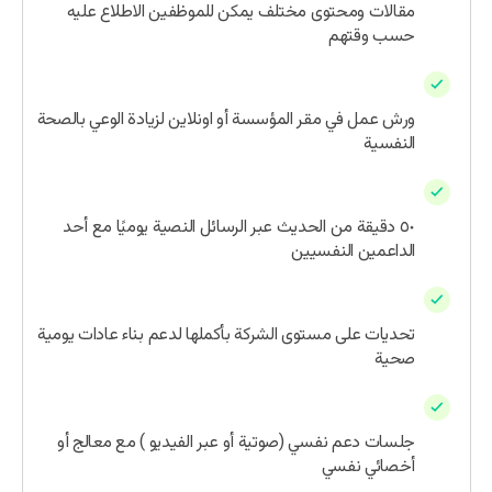
مقالات ومحتوى مختلف يمكن للموظفين الاطلاع عليه
حسب وقتهم
٧ ورشة عمل ( ٣ اونلاين | ٤ وجهاً لوجه )
ورش عمل في مقر المؤسسة أو اونلاين لزيادة الوعي بالصحة
النفسية
١٢ شهر من راسل
٥٠ دقيقة من الحديث عبر الرسائل النصية يوميًا مع أحد
الداعمين النفسيين
٤ مسابقات
تحديات على مستوى الشركة بأكملها لدعم بناء عادات يومية
صحية
١٢ جلسات دعم نفسي اونلاين
جلسات دعم نفسي (صوتية أو عبر الفيديو ) مع معالج أو
أخصائي نفسي