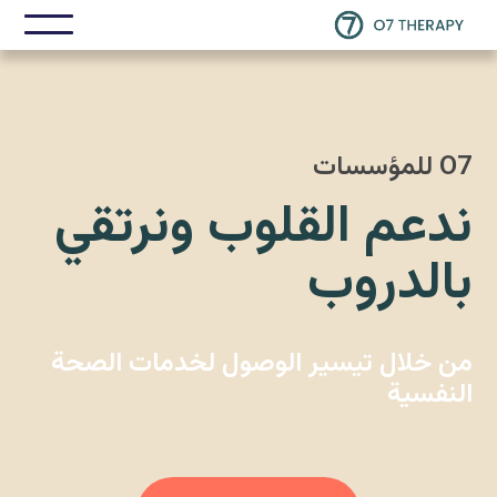
O7 للمؤسسات
ندعم القلوب ونرتقي
بالدروب
من خلال تيسير الوصول لخدمات الصحة
النفسية