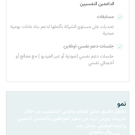
الداعمين النفسيين
مسابقات
تحديات على مستوى الشركة بأكملها لدعم بناء عادات يومية
صحية
جلسات دعم نفسي اونلاين
جلسات دعم نفسي (صوتية أو عبر الفيديو ) مع معالج أو
أخصائي نفسي
نمو
تشمل تطبيق عملي للتعلم والوعي المكتسب من خلال
تدريبات وورش تزيد من شعور الموظفين بالتحسن النفسي
والرضا الوظيفي بشكل عام.
ريال سعودي