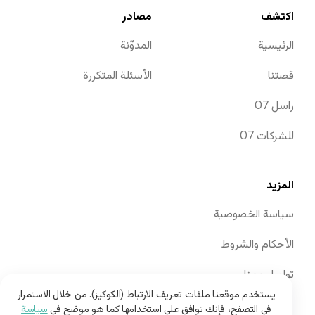
اكتشف
مصادر
الرئيسية
المدوّنة
قصتنا
الأسئلة المتكررة
O7 راسل
O7 للشركات
المزيد
سياسة الخصوصية
الأحكام والشروط
تواصل معنا
يستخدم موقعنا ملفات تعريف الارتباط (الكوكيز). من خلال الاستمرار
في التصفح، فإنك توافق على استخدامها كما هو موضح في
سياسة
دخول المعالجين